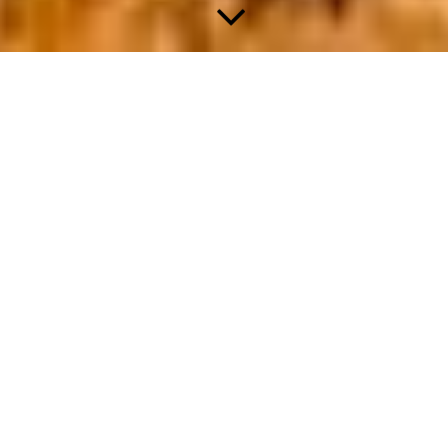
DIE.NEWS
WILLKOMMEN...
... hier im idyllischen Idsteiner Land
möchten wir Dich einladen, unser
charmantes Dorf näher kennenzulernen. Als
östlichster Stadtteil von Idstein bietet
KRÖFTEL mit seinen rund 540
Einwohnern das ganze Jahr über viele
Entdeckungsmöglichkeiten und eine besondere Lebensqualität.
KRÖFTEL liegt auf einer Höhe von etwa 370 Metern – mehr
als 100 Meter höher als die Kernstadt Idstein, zu der es seit der
Gebietsreform 1971 gehört. Von hier aus genießt Du einen
besonders schönen Blick auf den Feldberg, das Wahrzeichen
des Taunus. Geschichtlich hat KRÖFTEL einiges zu bieten: