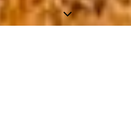
DIE.NEWS
WILLKOMMEN...
... hier im idyllischen Idsteiner Land
möchten wir Dich einladen, unser
charmantes Dorf näher kennenzulernen. Als
östlichster Stadtteil von Idstein bietet
KRÖFTEL mit seinen rund 540
Einwohnern das ganze Jahr über viele
Entdeckungsmöglichkeiten und eine besondere Lebensqualität.
KRÖFTEL liegt auf einer Höhe von etwa 370 Metern – mehr
als 100 Meter höher als die Kernstadt Idstein, zu der es seit der
Gebietsreform 1971 gehört. Von hier aus genießt Du einen